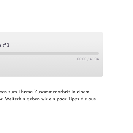
e #3
00:00
/
41:34
 etwas zum Thema Zusammenarbeit in einem
. Weiterhin geben wir ein paar Tipps die aus